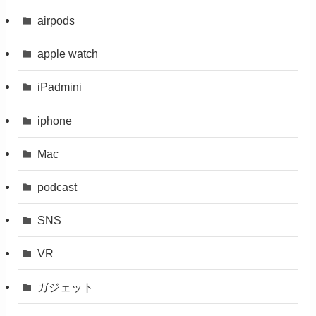
airpods
apple watch
iPadmini
iphone
Mac
podcast
SNS
VR
ガジェット