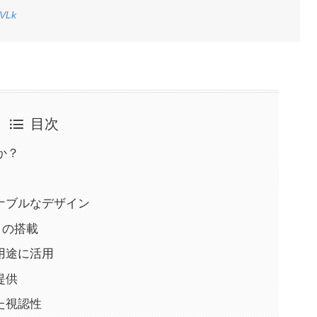
PVLk
目次
か？
ナブルなデザイン
」の搭載
用途に活用
提供
た視認性