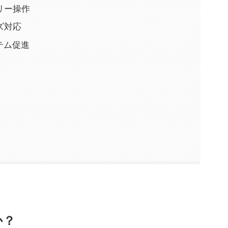
リー操作
ズ対応
テム促進
か？